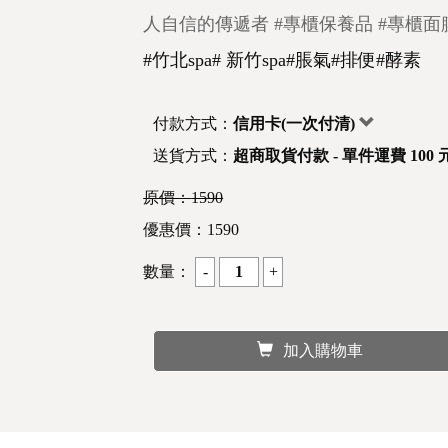
人自信的傳遞者
#專櫃保養品
#專櫃面
#竹北spa# 新竹spa#脹氣#排便#酵素
付款方式：
信用卡(一次付清)
送貨方式：
超商取貨付款 - 單件運費 100 
原價：
1590
優惠價：
1590
數量：
加入購物車