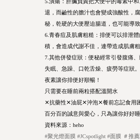
5.潰瘍：肝臟負責把大便中的毒素中
退，而鹼性的膽汁也會變成強酸性，
秘，乾硬的大便壓迫腸道，也可能導
6.青春痘及肌膚粗糙：排便可以排泄
積，會造成代謝不佳，連帶造成肌膚
7.其他併發症狀：便秘經常引發腹痛
失眠、急躁、口乾舌燥、疲勞等症狀
夜素讓你排便好順暢！
只需要在睡前兩粒搭配溫開水
✕抗藥性✕油屁✕沖泡✕餐前忘記食用
百分百的誠意與愛心，只為讓你好好
資料來源：heho
#聚光燈面膜
#JCspotlight
#面膜
＃推薦