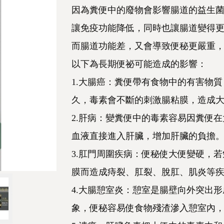
因為糞便中的廢物會影響腸道的益生
讓免疫功能降低，同時也讓腸道變得
而腸道功能差，又會導致便秘更嚴重
以下為長期便祕可能造成的影響：
1.大腸癌：糞便帶有食物中的有害物
久，毒素會不斷的刺激腸粘膜，造成
2.肝病：變糞便中的毒素容易因糞便
血液直接進入肝臟，增加肝臟的負擔
3.肛門周圍疾病：便秘使大便變硬，
膜而造成痔裂、肛裂、脫肛、肌炎等
4.大腸憩室炎：憩室是腸壁向外突出形
象，便秘容易使食物殘渣滲入憩室內