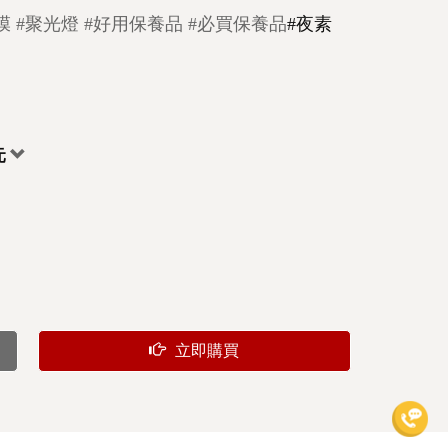
膜
#聚光燈
#好用保養品
#必買保養品
#夜素
元
立即購買