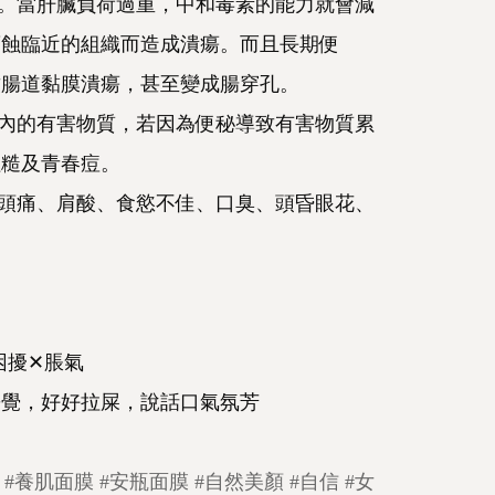
和。當肝臟負荷過重，中和毒素的能力就會減
腐蝕臨近的組織而造成潰瘍。而且長期便
致腸道黏膜潰瘍，甚至變成腸穿孔。
體內的有害物質，若因為便秘導致有害物質累
粗糙及青春痘。
、頭痛、肩酸、食慾不佳、口臭、頭昏眼花、
。
困擾✕脹氣
睡覺，好好拉屎，說話口氣氛芳
#養肌面膜
#安瓶面膜
#自然美顏
#自信
#女