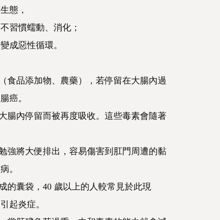
菌生態，
更不習慣蠕動、消化；
，變成惡性循環。
質（食品添加物、農藥），若停留在大腸內過
大腸癌。
在大腸內停留而被再度吸收。這些毒素會隨著
。
若勉強將大便排出，容易傷害到肛門周遭的黏
疾病。
成的囊袋，40 歲以上的人較常見於此現
，引起炎症。