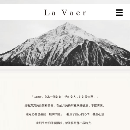
「Lavaer，身為一個好好生活的女人，好好愛自己。」
攜著滿滿的自信和善良，在歲月的長河裡乘風破浪，不懼將來。
注定必會發生的「肌膚問題」，委屈了自己的心情，甚至心靈
走到生命的哪個階段，都該喜歡那一段時光。