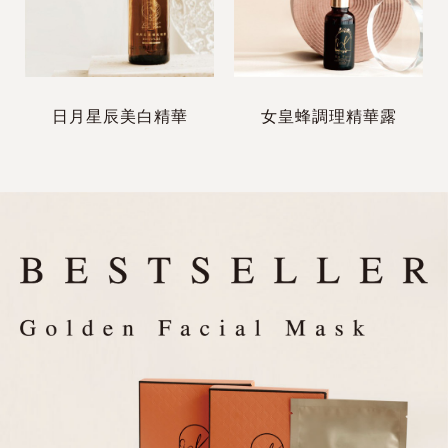
日月星辰美白精華
女皇蜂調理精華露