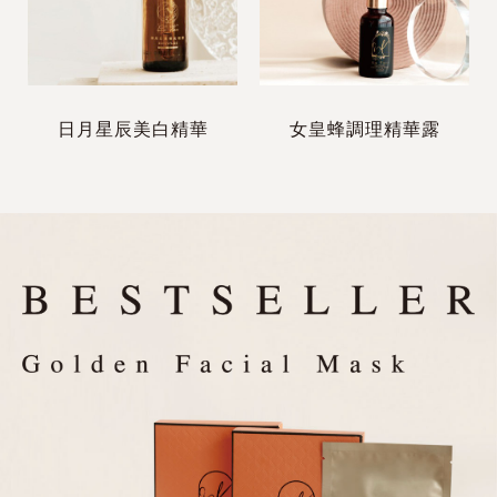
日月星辰美白精華
女皇蜂調理精華露