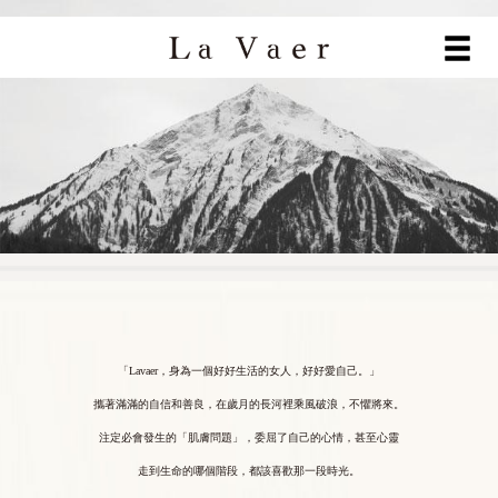
「Lavaer，身為一個好好生活的女人，好好愛自己。」
攜著滿滿的自信和善良，在歲月的長河裡乘風破浪，不懼將來。
注定必會發生的「肌膚問題」，委屈了自己的心情，甚至心靈
走到生命的哪個階段，都該喜歡那一段時光。